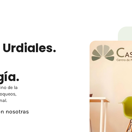
 Urdiales.
ía.
no de la
loqueos,
nal.
on nosotras